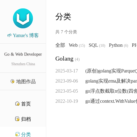
分类
共 7 个分类
🌱 Yanue's 博客
全部
Web
SQL
Python
P
(15)
(10)
(6)
Go & Web Developer
Golang
(4)
Shenzhen China
2025-03-17
(原创)golang实现Parque
2023-09-06
golang实现ema及解决pan
地图作品
2023-05-05
go浮点数截取n位数(
2022-10-19
go通过context.WithVa
首页
归档
分类