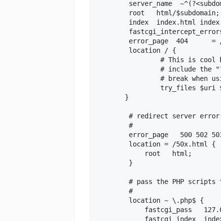
        server_name  ~^(?<subdo
        root   html/$subdomain; 
        index  index.html index.
        fastcgi_intercept_errors
        error_page  404      = /
        location / {

                # This is cool 
                # include the "
                # break when usi
                try_files $uri $
       }

        # redirect server error
        #

        error_page   500 502 503
        location = /50x.html {

            root   html;

        }

        # pass the PHP scripts 
        #

        location ~ \.php$ {

            fastcgi_pass   127.0
            fastcgi_index  index