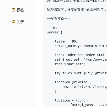
## 情况一：绑定子域名到统一目录，作
这种情况下，只需要直接匹配就可以了，
标签
**配置实例**：

关于
```bash

server {

    listen   80;

    server_name yourdomain.com 
    index index.php index.html i
    set $root_path '/var/www/yan
    root $root_path;

    try_files $uri $uri/ @rewrit
    location @rewrite {

        rewrite ^/(.*)$ /index.p
    }

    location ~ \.php {

            fastcgi_pass   127.0