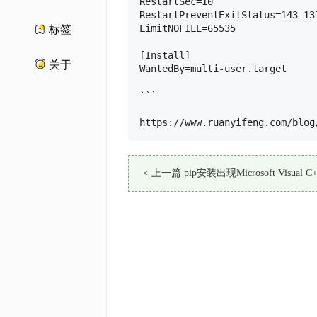
RestartSec=10

RestartPreventExitStatus=143 137
LimitNOFILE=65535

标签
[Install]

关于
WantedBy=multi-user.target

```

https://www.ruanyifeng.com/blog
< 上一篇 pip安装出现Microsoft Visual C++ 
决方法