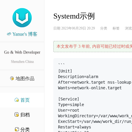
Systemd示例
日期
2023年06月29日 20:29
分类
标签
浏览 
🌱 Yanue's 博客
本文发布于 3 年前, 内容可能已经过时或
Go & Web Developer
Shenzhen China
```

[Unit]

Description=alarm

地图作品
After=network.target nss-lookup.
Wants=network-online.target

[Service]

首页
Type=simple

User=root

归档
WorkingDirectory=/var/www/work_d
ExecStart=/var/www/work_dir/run_
Restart=always

分类